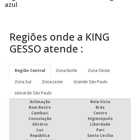
azul
Regiões onde a KING
GESSO atende :
Região Central
Zona Norte
Zona Oeste
Zona Sul
Zona Leste
Grande São Paulo
Litoral de São Paulo
Aclimação
Bela Vista
Bom Retiro
Brás
Cambuci
Centro
Consolação
Higienópolis
Glicério
Liberdade
Luz
Pari
República
Santa Cecília