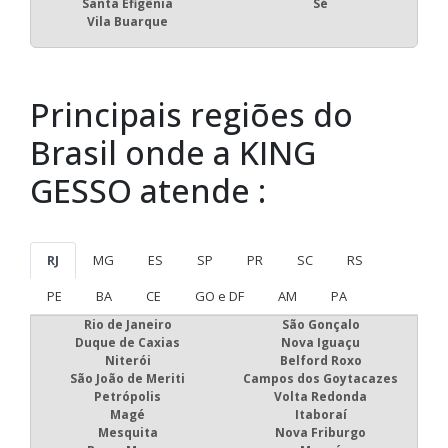
Santa Efigênia
Sé
Vila Buarque
Principais regiões do
Brasil onde a KING
GESSO atende :
RJ
MG
ES
SP
PR
SC
RS
PE
BA
CE
GO e DF
AM
PA
Rio de Janeiro
São Gonçalo
Duque de Caxias
Nova Iguaçu
Niterói
Belford Roxo
São João de Meriti
Campos dos Goytacazes
Petrópolis
Volta Redonda
Magé
Itaboraí
Mesquita
Nova Friburgo