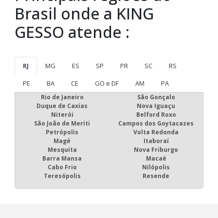
Brasil onde a KING
GESSO atende :
RJ
MG
ES
SP
PR
SC
RS
PE
BA
CE
GO e DF
AM
PA
Rio de Janeiro
São Gonçalo
Duque de Caxias
Nova Iguaçu
Niterói
Belford Roxo
São João de Meriti
Campos dos Goytacazes
Petrópolis
Volta Redonda
Magé
Itaboraí
Mesquita
Nova Friburgo
Barra Mansa
Macaé
Cabo Frio
Nilópolis
Teresópolis
Resende