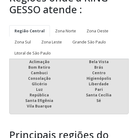
GESSO atende :
Região Central
Zona Norte
Zona Oeste
Zona Sul
Zona Leste
Grande São Paulo
Litoral de São Paulo
Aclimação
Bela Vista
Bom Retiro
Brás
Cambuci
Centro
Consolação
Higienópolis
Glicério
Liberdade
Luz
Pari
República
Santa Cecília
Santa Efigênia
Sé
Vila Buarque
Principais regiões do