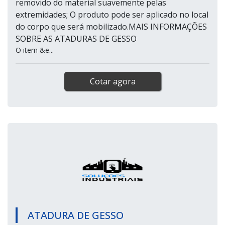
O processo de aplicação da atadura de gesso funciona da
seguinte maneira:
O item é mergulhado em água (temperatura
ambiente); A atadura deve permanecer na água
durante 3 segundos; O excesso de água deve ser
removido do material suavemente pelas
extremidades; O produto pode ser aplicado no local
do corpo que será mobilizado.MAIS INFORMAÇÕES
SOBRE AS ATADURAS DE GESSO
O item &e...
Cotar agora