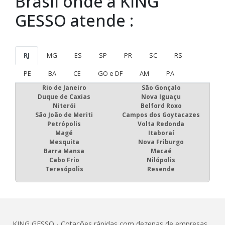
Vila Buarque
Principais regiões do
Brasil onde a KING
GESSO atende :
RJ
MG
ES
SP
PR
SC
RS
PE
BA
CE
GO e DF
AM
PA
Rio de Janeiro
São Gonçalo
Duque de Caxias
Nova Iguaçu
Niterói
Belford Roxo
São João de Meriti
Campos dos Goytacazes
Petrópolis
Volta Redonda
Magé
Itaboraí
Mesquita
Nova Friburgo
Barra Mansa
Macaé