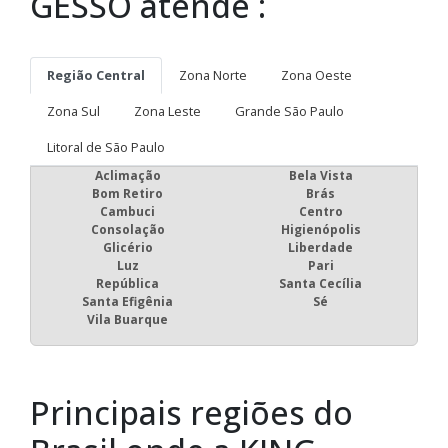
Regiões onde a KING
GESSO atende :
Região Central
Zona Norte
Zona Oeste
Zona Sul
Zona Leste
Grande São Paulo
Litoral de São Paulo
Aclimação
Bela Vista
Bom Retiro
Brás
Cambuci
Centro
Consolação
Higienópolis
Glicério
Liberdade
Luz
Pari
República
Santa Cecília
Santa Efigênia
Sé