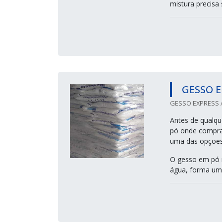
mistura precisa s
GESSO 
GESSO EXPRESS /
Antes de qualqu
pó onde compra
uma das opções 
O gesso em pó n
água, forma um