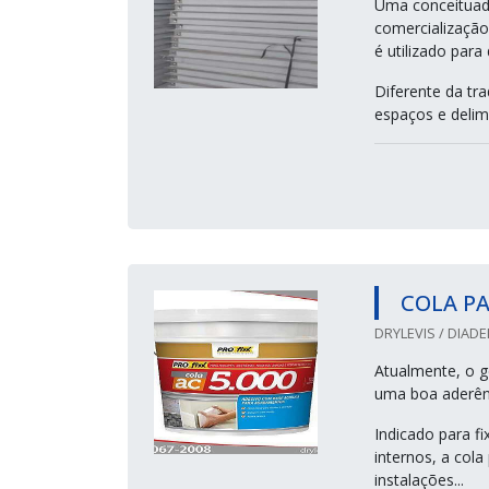
Uma conceituada
comercialização
é utilizado par
Diferente da tr
espaços e delimi
COLA PA
DRYLEVIS / DIADE
Atualmente, o ge
uma boa aderênc
Indicado para f
internos, a cola
instalações...