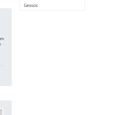
Gessos
 um
e