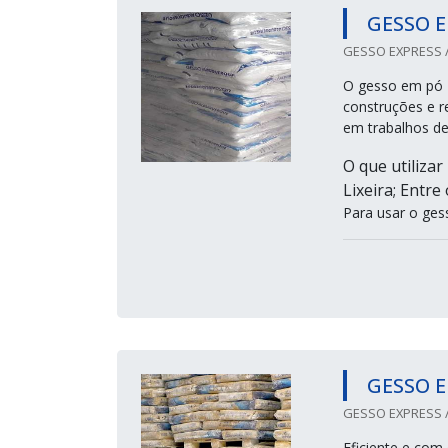
GESSO E
GESSO EXPRESS /
O gesso em pó 4
construções e r
em trabalhos d
O que utilizar
Lixeira; Entre
Para usar o ges
GESSO E
GESSO EXPRESS /
Eficiente e com