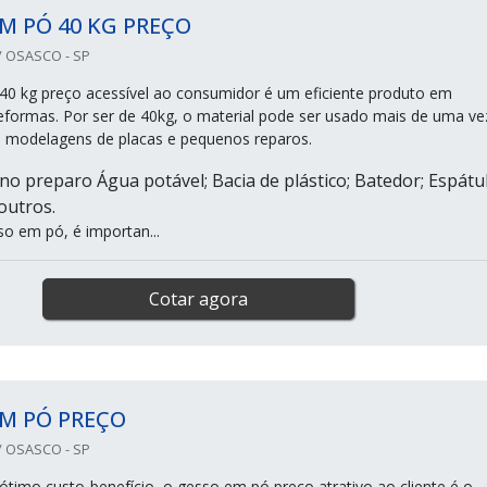
M PÓ 40 KG PREÇO
 OSASCO - SP
0 kg preço acessível ao consumidor é um eficiente produto em
eformas. Por ser de 40kg, o material pode ser usado mais de uma ve
e modelagens de placas e pequenos reparos.
 no preparo Água potável; Bacia de plástico; Batedor; Espátul
 outros.
so em pó, é importan...
Cotar agora
M PÓ PREÇO
 OSASCO - SP
 ótimo custo-benefício, o gesso em pó preço atrativo ao cliente é o