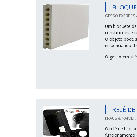
BLOQUET
GESSO EXPRESS /
Um bloquete de 
construções e r
O objeto pode se
influenciando d
O gesso em si é
RELÉ DE
KRAUS & NAIMER /
O relé de bloqu
funcionamento 