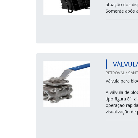
atuação dos dis
Somente após a 
VÁLVUL
PETROVAL / SANT
Válvula para blo
A válvula de blo
tipo figura 8", 
operação rápida
visualização de 