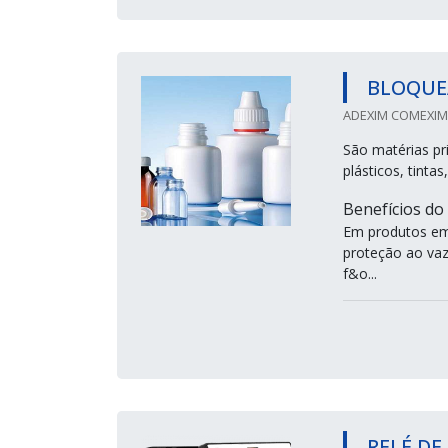
BLOQUE
ADEXIM COMEXIM 
São matérias pr
plásticos, tinta
Benefícios do
Em produtos emb
proteção ao va
f&o...
RELÉ DE