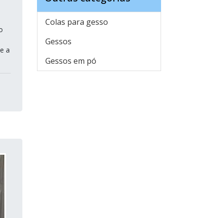
Colas para gesso
o
Gessos
e a
Gessos em pó