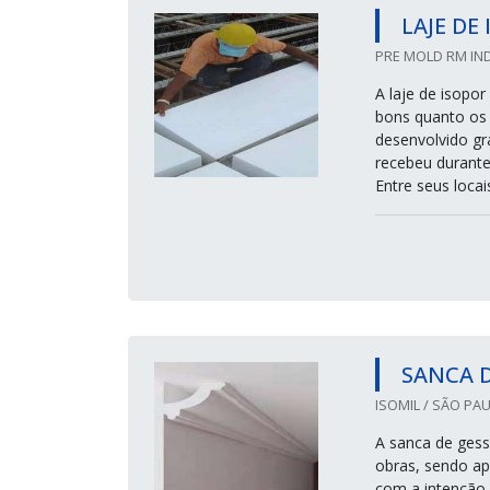
LAJE DE
PRE MOLD RM IND
A laje de isopor
bons quanto os 
desenvolvido gr
recebeu durante
Entre seus locais
SANCA D
ISOMIL / SÃO PAU
A sanca de gess
obras, sendo ap
com a intenção 