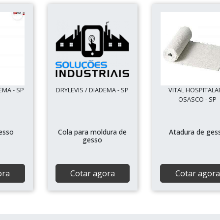
EMA - SP
DRYLEVIS / DIADEMA - SP
VITAL HOSPITALA
OSASCO - SP
esso
Cola para moldura de
Atadura de ges
gesso
ora
Cotar agora
Cotar agora