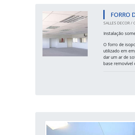
FORRO D
SALLES DECOR / 
Instalação som
O forro de isop
utilizado em emp
dar um ar de so
base removível q