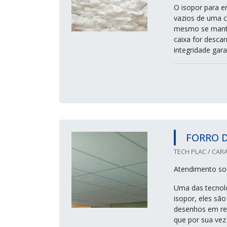
O isopor para 
vazios de uma c
mesmo se mantém
caixa for desca
integridade gara
FORRO D
TECH PLAC / CARA
Atendimento so
Uma das tecnolo
isopor, eles sã
desenhos em re
que por sua vez 