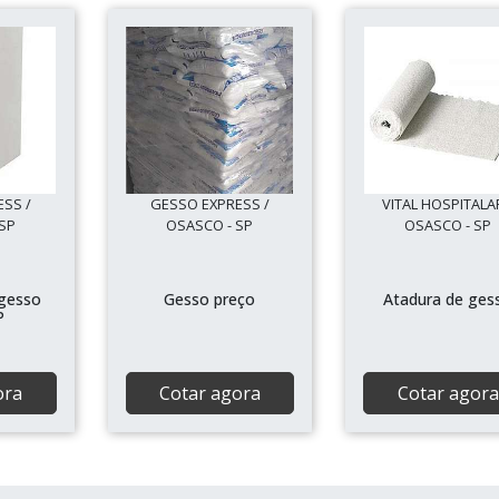
SS /
GESSO EXPRESS /
VITAL HOSPITALA
SP
OSASCO - SP
OSASCO - SP
 gesso
Gesso preço
Atadura de ges
P
ora
Cotar agora
Cotar agora