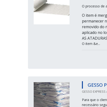
O processo de a
O item é merg
permanecer na
removido do m
aplicado no 
AS ATADURAS
O item &e...
GESSO 
GESSO EXPRESS /
Para que o clie
necessário segu