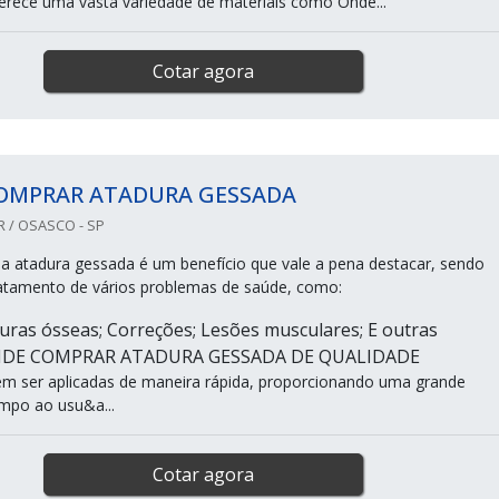
erece uma vasta variedade de materiais como Onde...
Cotar agora
OMPRAR ATADURA GESSADA
R / OSASCO - SP
 da atadura gessada é um benefício que vale a pena destacar, sendo
atamento de vários problemas de saúde, como:
turas ósseas; Correções; Lesões musculares; E outras
.ONDE COMPRAR ATADURA GESSADA DE QUALIDADE
m ser aplicadas de maneira rápida, proporcionando uma grande
mpo ao usu&a...
Cotar agora