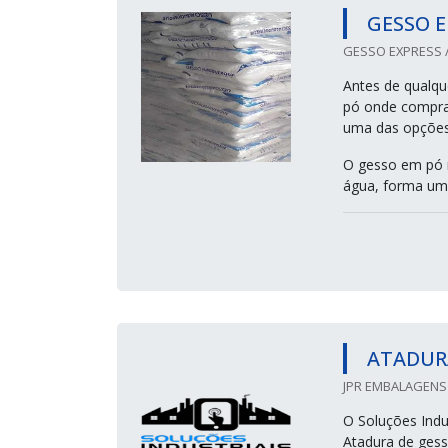
GESSO 
GESSO EXPRESS /
Antes de qualqu
pó onde compra
uma das opções 
O gesso em pó n
água, forma um
ATADUR
JPR EMBALAGENS 
O Soluções Indus
Atadura de gess