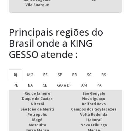
Vila Buarque
Principais regiões do
Brasil onde a KING
GESSO atende :
RJ
MG
ES
SP
PR
SC
RS
PE
BA
CE
GO e DF
AM
PA
Rio de Janeiro
São Gonçalo
Duque de Caxias
Nova Iguaçu
Niterói
Belford Roxo
São João de Meriti
Campos dos Goytacazes
Petrópolis
Volta Redonda
Magé
Itaboraí
Mesquita
Nova Friburgo
Barra Mansa
Macaé