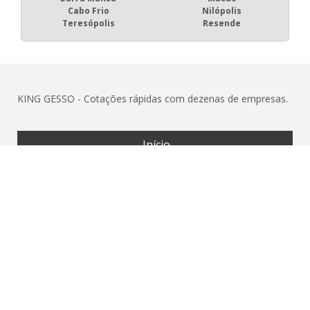
Cabo Frio
Nilópolis
Teresópolis
Resende
KING GESSO - Cotações rápidas com dezenas de empresas.
Início
Produto
Quem somos
Mapa do Site
Copyright © KING GESSO. (Lei 9610 de
W3C
W3C
19/02/1998)