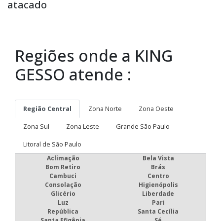
atacado
Regiões onde a KING
GESSO atende :
Região Central
Zona Norte
Zona Oeste
Zona Sul
Zona Leste
Grande São Paulo
Litoral de São Paulo
Aclimação
Bela Vista
Bom Retiro
Brás
Cambuci
Centro
Consolação
Higienópolis
Glicério
Liberdade
Luz
Pari
República
Santa Cecília
Santa Efigênia
Sé