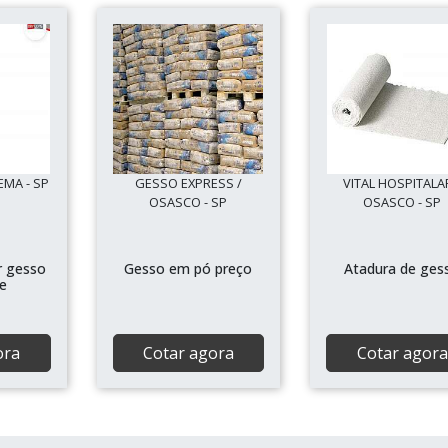
EMA - SP
GESSO EXPRESS /
VITAL HOSPITALA
OSASCO - SP
OSASCO - SP
r gesso
Gesso em pó preço
Atadura de ges
e
ora
Cotar agora
Cotar agora