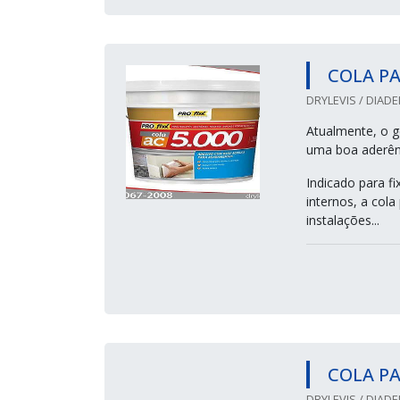
COLA PA
DRYLEVIS / DIADE
Atualmente, o ge
uma boa aderênc
Indicado para f
internos, a cola
instalações...
COLA P
DRYLEVIS / DIADE