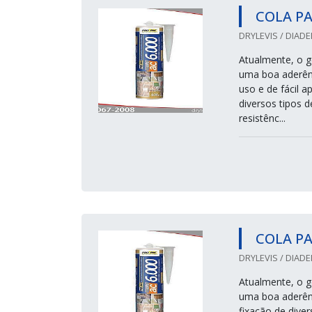
COLA P
DRYLEVIS / DIADE
Atualmente, o ge
uma boa aderênc
uso e de fácil 
diversos tipos d
resistênc...
COLA PA
DRYLEVIS / DIADE
Atualmente, o ge
uma boa aderênc
fixação de diver