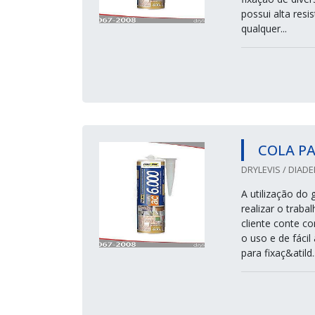
possui alta res
qualquer...
COLA PA
DRYLEVIS / DIADE
A utilização do 
realizar o traba
cliente conte c
o uso e de fáci
para fixaç&atild..