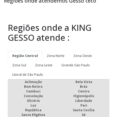
Regiões onde atendemos Gesso teto
Regiões onde a KING
GESSO atende :
Região Central
Zona Norte
Zona Oeste
Zona Sul
Zona Leste
Grande São Paulo
Litoral de São Paulo
Aclimação
Bela Vista
Bom Retiro
Brás
Cambuci
Centro
Consolação
Higienópolis
Glicério
Liberdade
Luz
Pari
República
Santa Cecília
Santa Efigênia
Sé