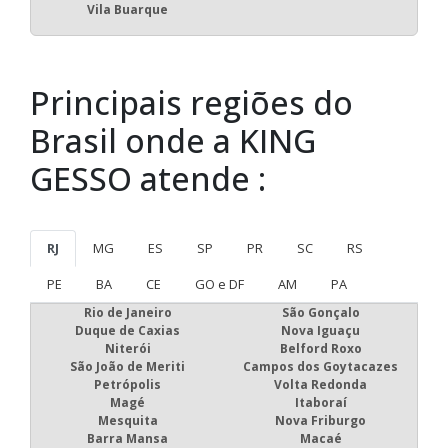
Vila Buarque
Principais regiões do
Brasil onde a KING
GESSO atende :
RJ
MG
ES
SP
PR
SC
RS
PE
BA
CE
GO e DF
AM
PA
Rio de Janeiro
São Gonçalo
Duque de Caxias
Nova Iguaçu
Niterói
Belford Roxo
São João de Meriti
Campos dos Goytacazes
Petrópolis
Volta Redonda
Magé
Itaboraí
Mesquita
Nova Friburgo
Barra Mansa
Macaé