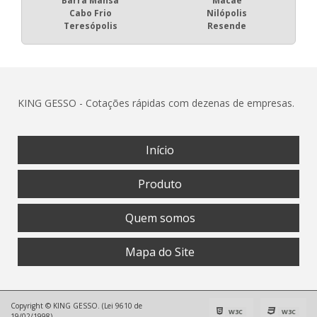
Barra Mansa
Macaé
Cabo Frio
Nilópolis
Teresópolis
Resende
KING GESSO - Cotações rápidas com dezenas de empresas.
Início
Produto
Quem somos
Mapa do Site
Copyright © KING GESSO. (Lei 9610 de
W3C
W3C
19/02/1998)