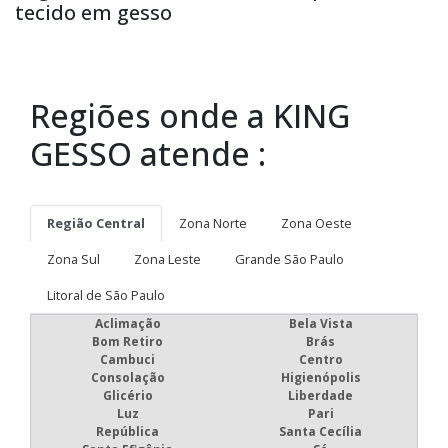
tecido em gesso
Regiões onde a KING
GESSO atende :
Região Central
Zona Norte
Zona Oeste
Zona Sul
Zona Leste
Grande São Paulo
Litoral de São Paulo
Aclimação
Bela Vista
Bom Retiro
Brás
Cambuci
Centro
Consolação
Higienópolis
Glicério
Liberdade
Luz
Pari
República
Santa Cecília