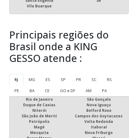
Santa Efigênia
Sé
Vila Buarque
Principais regiões do
Brasil onde a KING
GESSO atende :
RJ
MG
ES
SP
PR
SC
RS
PE
BA
CE
GO e DF
AM
PA
Rio de Janeiro
São Gonçalo
Duque de Caxias
Nova Iguaçu
Niterói
Belford Roxo
São João de Meriti
Campos dos Goytacazes
Petrópolis
Volta Redonda
Magé
Itaboraí
Mesquita
Nova Friburgo