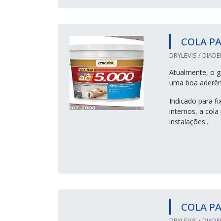
COLA PA
DRYLEVIS / DIADE
Atualmente, o ge
uma boa aderênc
Indicado para f
internos, a cola
instalações...
COLA P
DRYLEVIS / DIADE