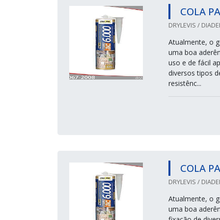
COLA P
DRYLEVIS / DIADE
Atualmente, o ge
uma boa aderênc
uso e de fácil 
diversos tipos d
resistênc...
COLA PA
DRYLEVIS / DIADE
Atualmente, o ge
uma boa aderênc
fixação de diver