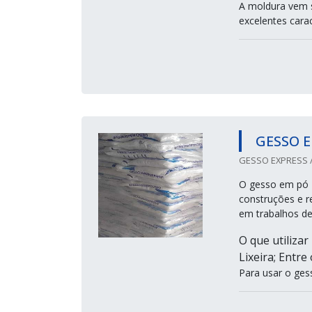
A moldura vem s
excelentes carac
GESSO E
GESSO EXPRESS /
O gesso em pó 4
construções e r
em trabalhos d
O que utilizar
Lixeira; Entre
Para usar o ges