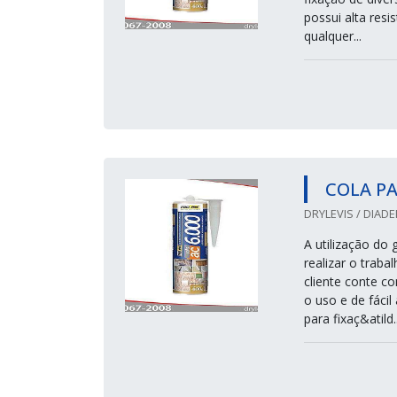
possui alta res
qualquer...
COLA PA
DRYLEVIS / DIADE
A utilização do 
realizar o traba
cliente conte c
o uso e de fáci
para fixaç&atild..