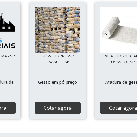
EMA - SP
GESSO EXPRESS /
VITAL HOSPITALA
OSASCO - SP
OSASCO - SP
dura de
Gesso em pó preço
Atadura de ges
ora
Cotar agora
Cotar agora