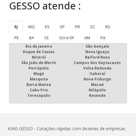
GESSO atende :
RJ
MG
ES
SP
PR
SC
RS
PE
BA
CE
GO e DF
AM
PA
Rio de Janeiro
São Gonçalo
Duque de Caxias
Nova Iguaçu
Niterói
Belford Roxo
São João de Meriti
Campos dos Goytacazes
Petrópolis
Volta Redonda
Magé
Itaboraí
Mesquita
Nova Friburgo
Barra Mansa
Macaé
Cabo Frio
Nilópolis
Teresópolis
Resende
KING GESSO - Cotações rápidas com dezenas de empresas.