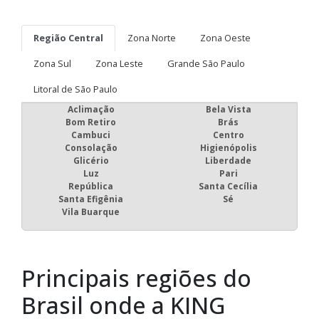
Região Central
Zona Norte
Zona Oeste
Zona Sul
Zona Leste
Grande São Paulo
Litoral de São Paulo
Aclimação
Bela Vista
Bom Retiro
Brás
Cambuci
Centro
Consolação
Higienópolis
Glicério
Liberdade
Luz
Pari
República
Santa Cecília
Santa Efigênia
Sé
Vila Buarque
Principais regiões do
Brasil onde a KING