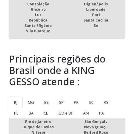
Consolação
Higienópolis
Glicério
Liberdade
Luz
Pari
República
Santa Cecília
Santa Efigênia
Sé
Vila Buarque
Principais regiões do
Brasil onde a KING
GESSO atende :
RJ
MG
ES
SP
PR
SC
RS
PE
BA
CE
GO e DF
AM
PA
Rio de Janeiro
São Gonçalo
Duque de Caxias
Nova Iguaçu
Niterói
Belford Roxo