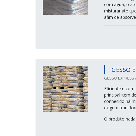
com água, o ato
misturar até qu
afim de absorve
GESSO E
GESSO EXPRESS /
Eficiente e com
principal item 
conhecido há mu
exigem transfor
O produto nada 