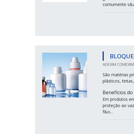
comumente s&at
BLOQUE
ADEXIM COMEXIM 
São matérias pr
plásticos, tinta
Benefícios do
Em produtos emb
proteção ao va
f&o...