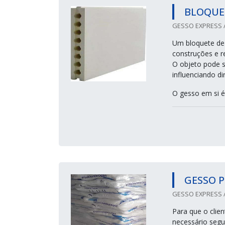
BLOQUET
GESSO EXPRESS /
Um bloquete de 
construções e r
O objeto pode se
influenciando d
O gesso em si é
GESSO 
GESSO EXPRESS /
Para que o clie
necessário segu