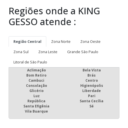
Regiões onde a KING
GESSO atende :
Região Central
Zona Norte
Zona Oeste
Zona Sul
Zona Leste
Grande São Paulo
Litoral de São Paulo
Aclimação
Bela Vista
Bom Retiro
Brás
Cambuci
Centro
Consolação
Higienópolis
Glicério
Liberdade
Luz
Pari
República
Santa Cecília
Santa Efigênia
Sé
Vila Buarque