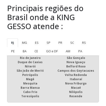
Principais regiões do
Brasil onde a KING
GESSO atende :
RJ
MG
ES
SP
PR
SC
RS
PE
BA
CE
GO e DF
AM
PA
Rio de Janeiro
São Gonçalo
Duque de Caxias
Nova Iguaçu
Niterói
Belford Roxo
São João de Meriti
Campos dos Goytacazes
Petrópolis
Volta Redonda
Magé
Itaboraí
Mesquita
Nova Friburgo
Barra Mansa
Macaé
Cabo Frio
Nilópolis
Teresópolis
Resende