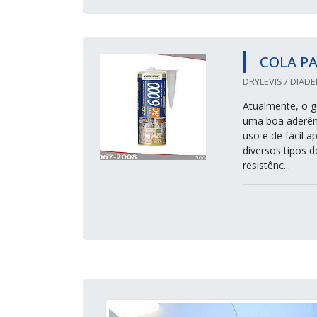
COLA P
DRYLEVIS / DIADE
Atualmente, o ge
uma boa aderênc
uso e de fácil 
diversos tipos d
resistênc...