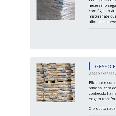
necessário segu
com água, o ato
misturar até qu
afim de absorve
GESSO E
GESSO EXPRESS /
Eficiente e com
principal item 
conhecido há mu
exigem transfor
O produto nada 