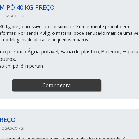
M PÓ 40 KG PREÇO
 OSASCO - SP
0 kg preço acessível ao consumidor é um eficiente produto em
eformas. Por ser de 40kg, o material pode ser usado mais de uma ve
e modelagens de placas e pequenos reparos.
 no preparo Água potável; Bacia de plástico; Batedor; Espátul
 outros.
so em pó, é importan...
Cotar agora
PREÇO
 OSASCO - SP
nte aproveite ao máximo o gesso preço atrativo no mercado, é