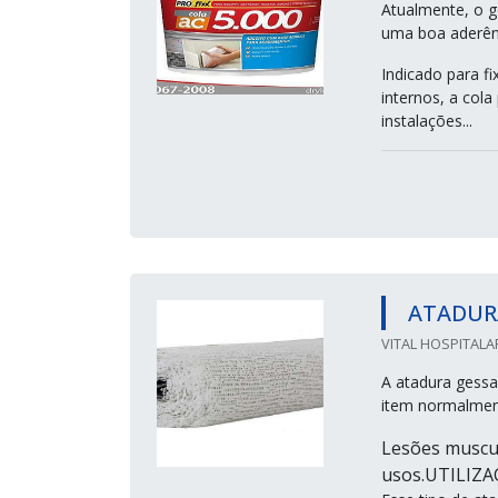
Atualmente, o ge
uma boa aderênc
Indicado para f
internos, a cola
instalações...
ATADUR
VITAL HOSPITALA
A atadura gessa
item normalmen
Lesões muscul
usos.UTILIZ