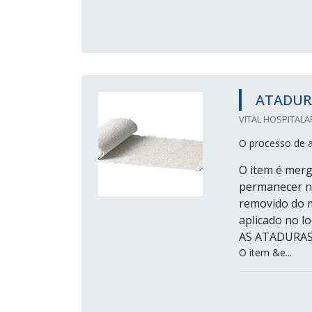
ATADUR
VITAL HOSPITALA
O processo de a
O item é merg
permanecer na
removido do m
aplicado no 
AS ATADURAS
O item &e...