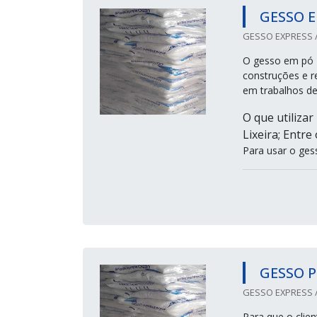
GESSO E
GESSO EXPRESS /
O gesso em pó 4
construções e r
em trabalhos d
O que utilizar
Lixeira; Entre
Para usar o ges
GESSO 
GESSO EXPRESS /
Para que o clie